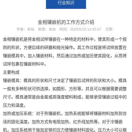
行业知识
金相镶嵌机的工作方式介绍
作者：
本站
来源：
本站
时间：
2025/5/15 14:35:07
次数：
X
扫描微信二维码
金相镶嵌机是将金相试样镶嵌在一种特定的材料中，使其形成一个规
则的形状，方便后续的研磨和抛光操作。其工作过程是将试样放置在
镶嵌模具中，加入镶嵌材料，然后通过加热或加压使其固化，从而将
试样包裹在镶嵌材料中。
主要构成
镶嵌模具：模具的形状和尺寸决定了镶嵌后试样的形状和大小。模具
一般有多种形状可供选择，如圆形、方形等，并且可以根据需要调整
尺寸。模具通常是由金属或高强度塑料制成，能够承受镶嵌过程中的
压力和温度。
加热或加压系统：对于热镶嵌机，加热系统能够将镶嵌材料加热到合
适的固化温度。加热方式有电阻加热、红外线加热等。对于冷镶嵌
机，加压系统用于施加足够的压力使镶嵌材料固化。压力大小可以根