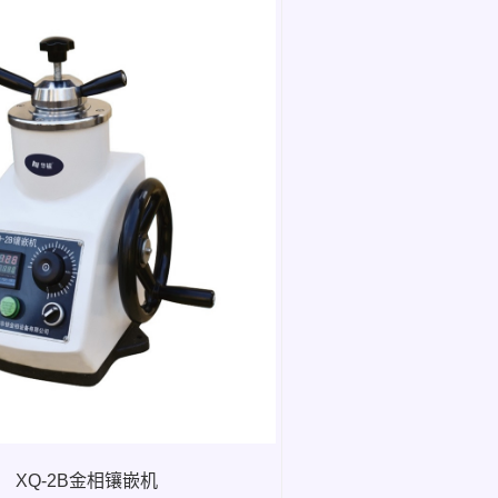
XQ-2B金相镶嵌机