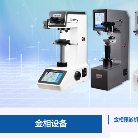
金相镶嵌
金相设备