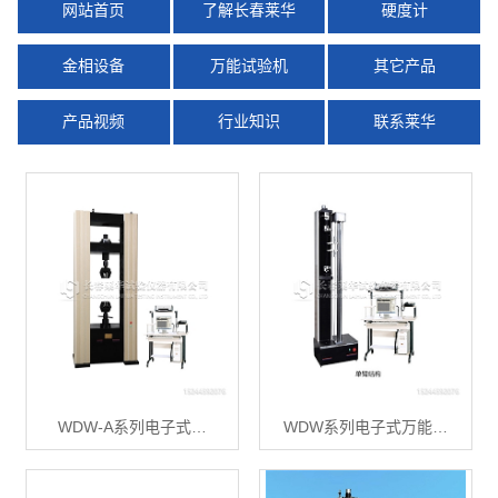
网站首页
了解长春莱华
硬度计
金相设备
万能试验机
其它产品
产品视频
行业知识
联系莱华
WDW-A系列电子式…
WDW系列电子式万能…
X
扫描微信二维码