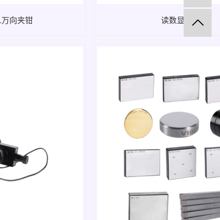
-1万向夹钳
读数显微镜