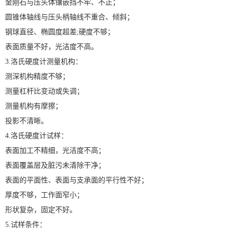
金刚石与压头体镶嵌挡不牢、不正；
圆锥体轴线与压头柄轴线不重合、倾斜；
钢球直径、椭圆度超差;硬度不够；
表面质量不好，光洁度不高。
3.洛氏硬度计测量机构：
测深机构精度不够；
测量杠杆比变动或失调；
测量机构有摩擦；
投影不清晰。
4.洛氏硬度计试样：
表面加工不精细，光洁度不高；
表面覆盖层及脏污未清除干净；
表面的平面性、表面与支承面的平行性不好；
厚度不够，工作面窄小；
形状复杂，固定不好。
5.试样条件：