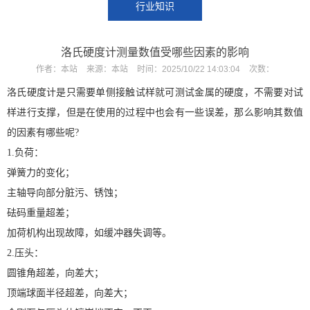
行业知识
洛氏硬度计测量数值受哪些因素的影响
作者：
本站
来源：
本站
时间：
2025/10/22 14:03:04
次数：
洛氏硬度计是只需要单侧接触试样就可测试金属的硬度，不需要对试
样进行支撑，但是在使用的过程中也会有一些误差，那么影响其数值
的因素有哪些呢?
1.负荷：
弹簧力的变化；
主轴导向部分脏污、锈蚀；
砝码重量超差；
加荷机构出现故障，如缓冲器失调等。
X
2.压头：
扫描微信二维码
圆锥角超差，向差大；
顶端球面半径超差，向差大；