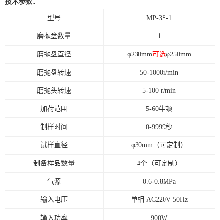
技术参数：
型号
MP-3S-1
磨抛盘数量
1
磨抛盘直径
φ
2
30mm
可选
φ
2
50mm
磨抛盘转速
50-1000r/min
磨抛头转速
5-100 r/min
加荷范围
5-60牛顿
制样时间
0-9999秒
试样直径
φ
30mm
（可定制）
制备样品数量
4个（可定制）
气源
0.6-0.8MPa
输入电压
单相
AC220V 50Hz
输入功率
900W