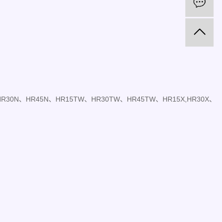
在
R30N、HR45N、HR15TW、
HR30TW、HR45TW、HR15X,HR30X、