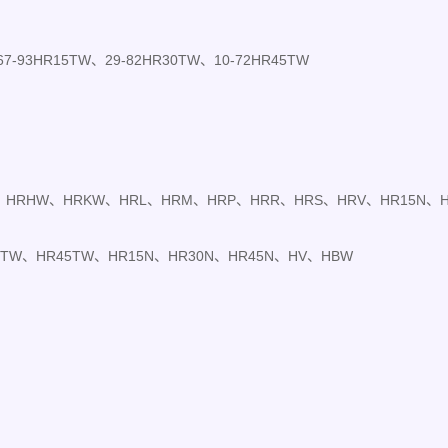
7-93HR15TW、
29-82HR30TW、10-72HR45TW
、HRHW、HRKW、
HRL、HRM、HRP、HRR、HRS、HRV、HR15N、H
TW、HR45TW、HR15N、
HR30N、HR45N、HV、HBW