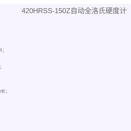
420HRSS-150Z自动全洛氏硬度计
杆；
；
分析；