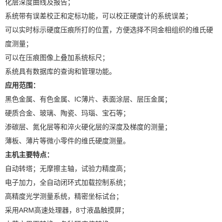
化层深度曲线及报告；
系统带有误差校正和定标功能，可以校正硬度计的系统误差；
可以实时标示硬度压痕所打的位置，方便选择不同金相组织的维氏硬
度测量；
可以在压痕图像上叠加系统标尺；
系统具有数据库的查询和管理功能。
应用范围：
黑色金属、有色金属、IC薄片、表面涂层、层压金属；
硬质合金、玻璃、陶瓷、玛瑙、宝石等；
渗碳层、氮化层等和淬火硬化层的深度及梯度的测量；
X
扫描微信二维码
薄板、薄片等微小零件的维氏硬度测量。
主机主要特点：
自动转塔；无摩擦主轴，试验力精度高；
电子加力，全自动闭环式加载控制系统；
高精度光学测量系统，精密坐标试台；
采用ARM高速处理器，8寸液晶触摸屏；